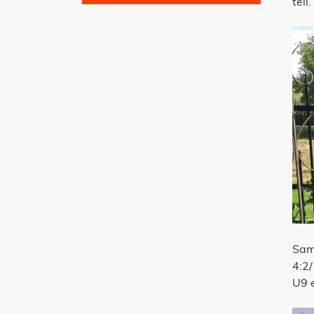
teil.
Sam
4:2/
U9 e