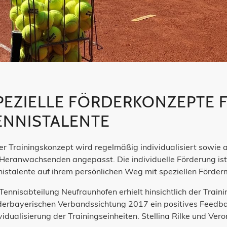
PEZIELLE FÖRDERKONZEPTE 
tion überspringen
ENNISTALENTE
er Trainingskonzept wird regelmäßig individualisiert sowie
Heranwachsenden angepasst. Die individuelle Förderung ist 
nistalente auf ihrem persönlichen Weg mit speziellen Förd
Tennisabteilung Neufraunhofen erhielt hinsichtlich der Trai
derbayerischen Verbandssichtung 2017 ein positives Feedbac
vidualisierung der Trainingseinheiten. Stellina Rilke und Ve